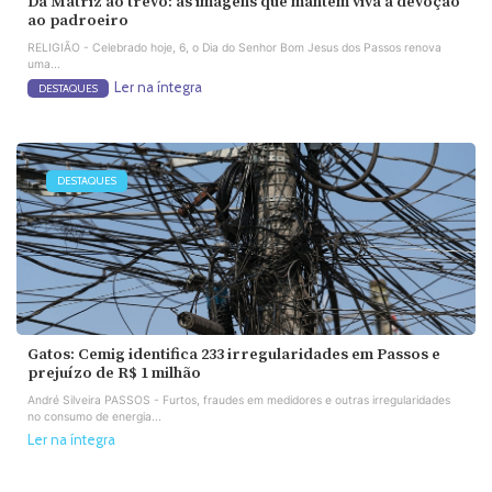
Da Matriz ao trevo: as imagens que mantêm viva a devoção
ao padroeiro
RELIGIÃO - Celebrado hoje, 6, o Dia do Senhor Bom Jesus dos Passos renova
uma...
Ler na íntegra
DESTAQUES
DESTAQUES
Gatos: Cemig identifica 233 irregularidades em Passos e
prejuízo de R$ 1 milhão
André Silveira PASSOS - Furtos, fraudes em medidores e outras irregularidades
no consumo de energia...
Ler na íntegra