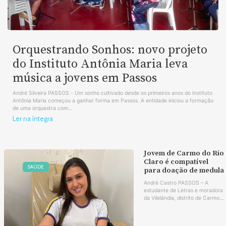
Orquestrando Sonhos: novo projeto
do Instituto Antônia Maria leva
música a jovens em Passos
André Silveira PASSOS - Um sonho cultivado desde os primeiros anos do Instituto
Antônia Maria começou a ganhar forma em Passos. A entidade iniciou a formação
de uma orquestra com...
Ler na íntegra
Jovem de Carmo do Rio
Claro é compatível
SAÚDE
para doação de medula
André Castro PASSOS – A
estudante de Letras e moradora
da Vilelândia, distrito de Carmo...