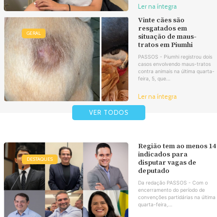
Ler na íntegra
Vinte cães são
resgatados em
GERAL
situação de maus-
tratos em Piumhi
PASSOS - Piumhi registrou dois
casos envolvendo maus-tratos
contra animais na última quarta-
feira, 5, que...
Ler na íntegra
VER TODOS
Região tem ao menos 14
indicados para
DESTAQUES
disputar vagas de
deputado
Da redação PASSOS - Com o
encerramento do período de
convenções partidárias na última
quarta-feira,...