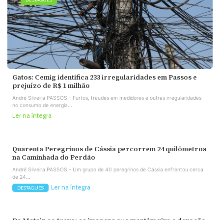
Gatos: Cemig identifica 233 irregularidades em Passos e
prejuízo de R$ 1 milhão
André Silveira PASSOS - Furtos, fraudes em medidores e outras irregularidades
no consumo de energia...
Ler na íntegra
Quarenta Peregrinos de Cássia percorrem 24 quilômetros
na Caminhada do Perdão
André Silveira PASSOS - Um grupo de 40 peregrinos de Cássia enfrentou cerca
de 24...
Ler na íntegra
DESTAQUES