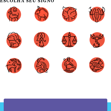
ESCOLHA SEU SIGNO
Áries
Touro
Gêmeos
Câncer
Leão
Virgem
Libra
Escorpião
Sagitário
Capricórnio
Aquário
Peixes