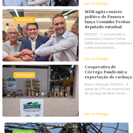
Ler na íntegra
MDB agita cenário
político de Passos e
DESTAQUES
lança Cossinho Freitas
deputado estadual
PASSOS - O comunicador e
empresário Cóssinho Freitas
(MDB) anunciou sua candidatura
a deputado estadual...
Ler na íntegra
Cooperativa de
Córrego Fundo mira
DESTAQUES
exportação de cachaça
Bianca Simionato PASSOS - A
queda de 23% nas exportações
de cachaça de Minas Gerais...
Ler na íntegra
DESTAQUES