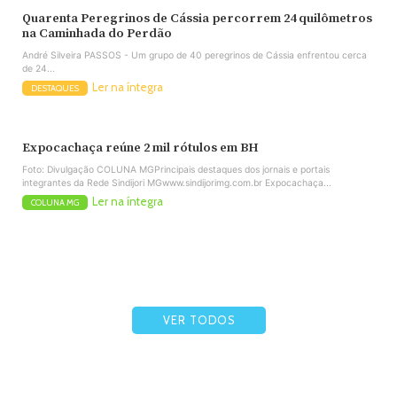
Quarenta Peregrinos de Cássia percorrem 24 quilômetros
na Caminhada do Perdão
André Silveira PASSOS - Um grupo de 40 peregrinos de Cássia enfrentou cerca
de 24...
Ler na íntegra
DESTAQUES
Expocachaça reúne 2 mil rótulos em BH
Foto: Divulgação COLUNA MGPrincipais destaques dos jornais e portais
integrantes da Rede Sindijori MGwww.sindijorimg.com.br Expocachaça...
Ler na íntegra
COLUNA MG
VER TODOS