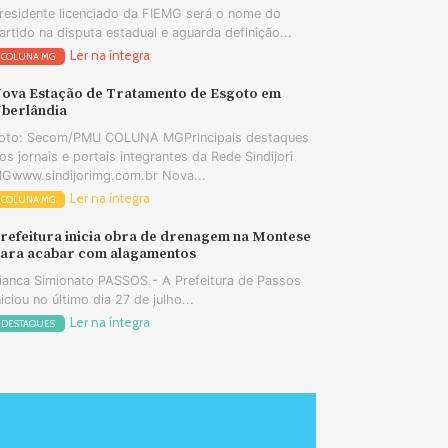
residente licenciado da FIEMG será o nome do
artido na disputa estadual e aguarda definição...
Ler na íntegra
COLUNA MG
ova Estação de Tratamento de Esgoto em
berlândia
oto: Secom/PMU COLUNA MGPrincipais destaques
os jornais e portais integrantes da Rede Sindijori
Gwww.sindijorimg.com.br Nova...
Ler na íntegra
COLUNA MG
refeitura inicia obra de drenagem na Montese
ara acabar com alagamentos
ianca Simionato PASSOS - A Prefeitura de Passos
niciou no último dia 27 de julho...
Ler na íntegra
DESTAQUES