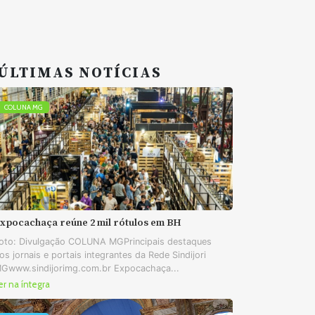
ÚLTIMAS NOTÍCIAS
COLUNA MG
xpocachaça reúne 2 mil rótulos em BH
oto: Divulgação COLUNA MGPrincipais destaques
os jornais e portais integrantes da Rede Sindijori
Gwww.sindijorimg.com.br Expocachaça...
er na íntegra