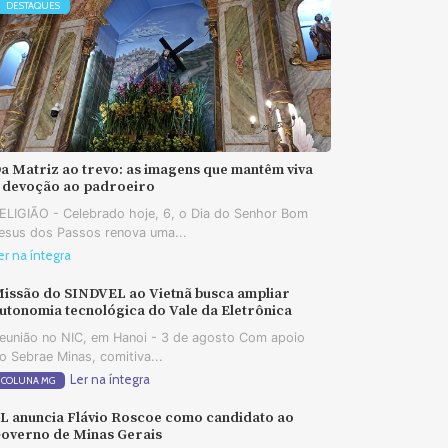
DESTAQUES
a Matriz ao trevo: as imagens que mantêm viva
 devoção ao padroeiro
ELIGIÃO - Celebrado hoje, 6, o Dia do Senhor Bom
esus dos Passos renova uma...
er na íntegra
issão do SINDVEL ao Vietnã busca ampliar
utonomia tecnológica do Vale da Eletrônica
eunião no NIC, em Hanoi - 3 de agosto Com apoio
o Sebrae Minas, comitiva...
Ler na íntegra
COLUNA MG
L anuncia Flávio Roscoe como candidato ao
overno de Minas Gerais