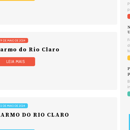
P
p
N
U
F
29 DE MAIO DE 2024
d
armo do Rio Claro
M
LEIA MAIS
P
p
B
i
22 DE MAIO DE 2024
CARMO DO RIO CLARO