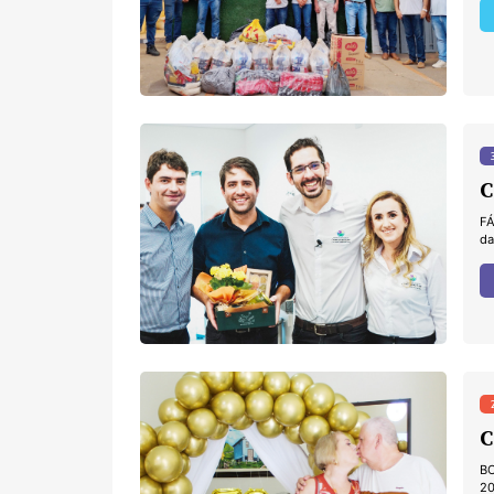
C
FÁ
da
BO
20