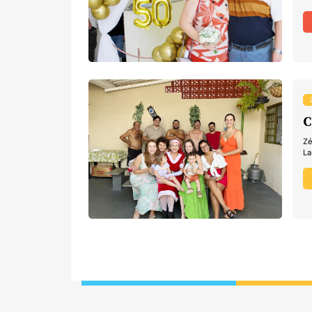
C
Zé
La