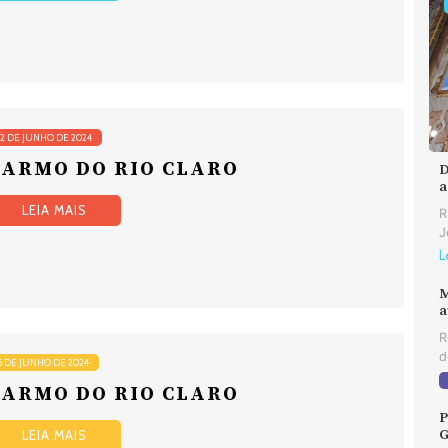
12 DE JUNHO DE 2024
CARMO DO RIO CLARO
D
a
LEIA MAIS
R
J
L
M
a
R
d
5 DE JUNHO DE 2024
CARMO DO RIO CLARO
P
G
LEIA MAIS