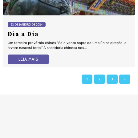
22 DE JANEIRO DE 2024
Dia a Dia
Um terceiro provérbio chinês “Se o vento sopra de uma única direção, a
árvore nascerá torta.” A sabedoria chinesa nos...
LEIA MAIS
1
2
3
>