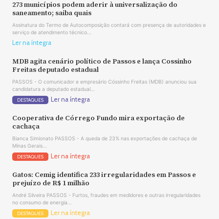
273 municípios podem aderir à universalização do
saneamento; saiba quais
Assinatura do Termo de Autocomposição contará com presença de autoridades e
serviço de atendimento técnico...
Ler na íntegra
MDB agita cenário político de Passos e lança Cossinho
Freitas deputado estadual
PASSOS - O comunicador e empresário Cóssinho Freitas (MDB) anunciou sua
candidatura a deputado estadual...
Ler na íntegra
DESTAQUES
Cooperativa de Córrego Fundo mira exportação de
cachaça
Bianca Simionato PASSOS - A queda de 23% nas exportações de cachaça de
Minas Gerais...
Ler na íntegra
DESTAQUES
Gatos: Cemig identifica 233 irregularidades em Passos e
prejuízo de R$ 1 milhão
André Silveira PASSOS - Furtos, fraudes em medidores e outras irregularidades
no consumo de energia...
Ler na íntegra
DESTAQUES