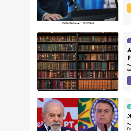
A
p
WA
ca
WA
Pe