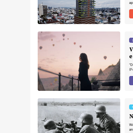
ap
V
“D
(F
N
WA
an