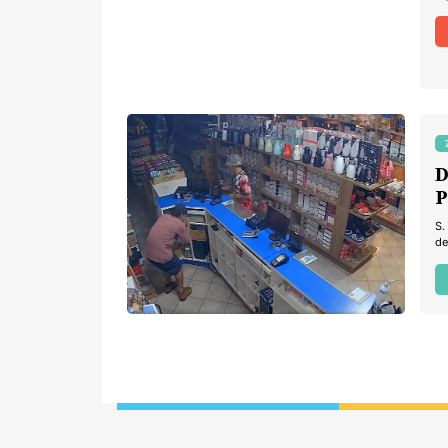
D
P
S.
de