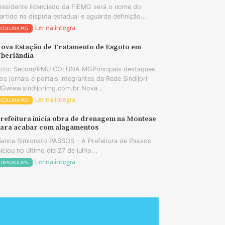
residente licenciado da FIEMG será o nome do
artido na disputa estadual e aguarda definição...
Ler na íntegra
COLUNA MG
ova Estação de Tratamento de Esgoto em
berlândia
oto: Secom/PMU COLUNA MGPrincipais destaques
os jornais e portais integrantes da Rede Sindijori
Gwww.sindijorimg.com.br Nova...
Ler na íntegra
COLUNA MG
refeitura inicia obra de drenagem na Montese
ara acabar com alagamentos
ianca Simionato PASSOS - A Prefeitura de Passos
niciou no último dia 27 de julho...
Ler na íntegra
DESTAQUES