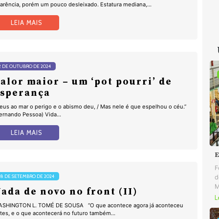
arência, porém um pouco desleixado. Estatura mediana,...
LEIA MAIS
2 DE OUTUBRO DE 2024
alor maior – um ‘pot pourri’ de
esperança
eus ao mar o perigo e o abismo deu, / Mas nele é que espelhou o céu.”
ernando Pessoa) Vida...
LEIA MAIS
E
F
18 DE SETEMBRO DE 2024
d
M
ada de novo no front (II)
L
SHINGTON L. TOMÉ DE SOUSA “O que acontece agora já aconteceu
tes, e o que acontecerá no futuro também...