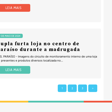
LEIA MAIS
2 DE MAIO DE 2024
upla furta loja no centro de
araíso durante a madrugada
 S. PARAÍSO - Imagens do circuito de monitoramento interno de uma loja
 presentes e produtos diversos localizada no...
LEIA MAIS
1
2
3
>