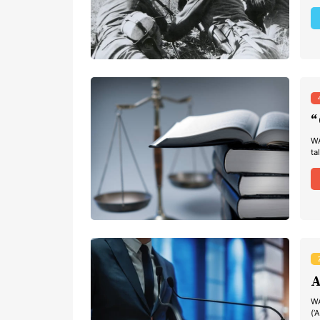
“
WA
ta
A
WA
(‘