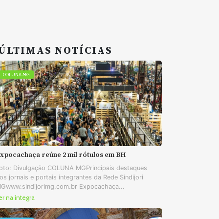
ÚLTIMAS NOTÍCIAS
COLUNA MG
xpocachaça reúne 2 mil rótulos em BH
oto: Divulgação COLUNA MGPrincipais destaques
os jornais e portais integrantes da Rede Sindijori
Gwww.sindijorimg.com.br Expocachaça...
er na íntegra