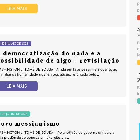
P
LEIA MAIS
p
N
U
F
31 DE JULHO DE 2024
d
 democratização do nada e a
M
ossibilidade de algo – revisitação
SHINGTON L. TOMÉ DE SOUSA Ainda em fase pessimista quanto ao
P
minhar da humanidade nos tempos atuais, reforçada pelo...
p
LEIA MAIS
B
i
3 DE JULHO DE 2024
Novo messianismo
SHINGTON L. TOMÉ DE SOUSA “Pela retidão se governa um país. /
la prudência se conduz um exército... /...