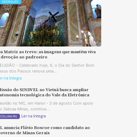
DESTAQUES
a Matriz ao trevo: as imagens que mantêm viva
 devoção ao padroeiro
ELIGIÃO - Celebrado hoje, 6, o Dia do Senhor Bom
esus dos Passos renova uma...
er na íntegra
issão do SINDVEL ao Vietnã busca ampliar
utonomia tecnológica do Vale da Eletrônica
eunião no NIC, em Hanoi - 3 de agosto Com apoio
o Sebrae Minas, comitiva...
Ler na íntegra
COLUNA MG
L anuncia Flávio Roscoe como candidato ao
overno de Minas Gerais