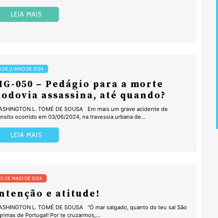
LEIA MAIS
5 DE JUNHO DE 2024
G-050 – Pedágio para a morte
odovia assassina, até quando?
ASHINGTON L. TOMÉ DE SOUSA Em mais um grave acidente de
ânsito ocorrido em 03/06/2024, na travessia urbana de...
LEIA MAIS
22 DE MAIO DE 2024
ntenção e atitude!
SHINGTON L. TOMÉ DE SOUSA “Ó mar salgado, quanto do teu sal São
grimas de Portugal! Por te cruzarmos,...