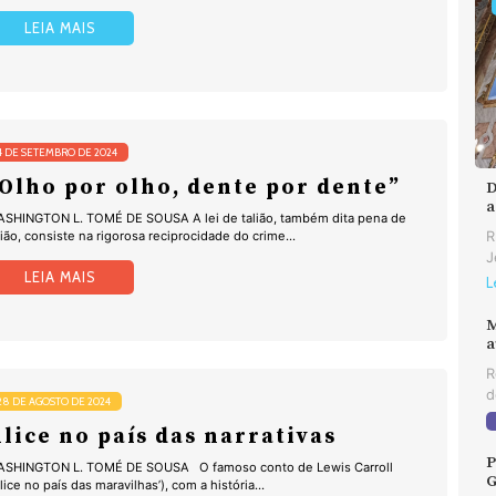
LEIA MAIS
4 DE SETEMBRO DE 2024
Olho por olho, dente por dente”
D
a
SHINGTON L. TOMÉ DE SOUSA A lei de talião, também dita pena de
lião, consiste na rigorosa reciprocidade do crime...
R
J
LEIA MAIS
L
M
a
R
d
28 DE AGOSTO DE 2024
lice no país das narrativas
P
SHINGTON L. TOMÉ DE SOUSA O famoso conto de Lewis Carroll
G
Alice no país das maravilhas’), com a história...