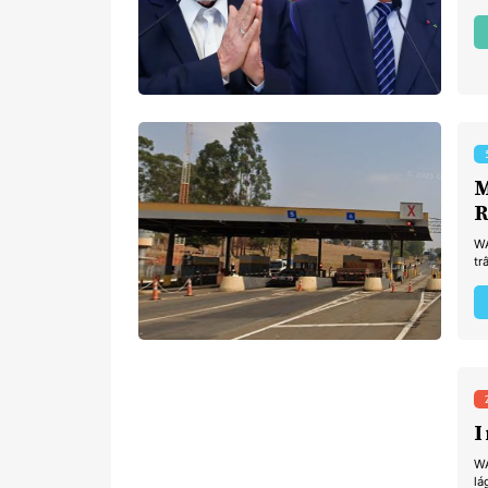
M
R
W
tr
I
WA
lá