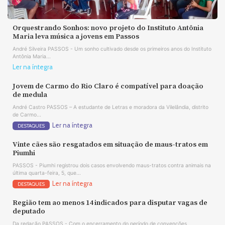
Orquestrando Sonhos: novo projeto do Instituto Antônia
Maria leva música a jovens em Passos
André Silveira PASSOS - Um sonho cultivado desde os primeiros anos do Instituto
Antônia Maria...
Ler na íntegra
Jovem de Carmo do Rio Claro é compatível para doação
de medula
André Castro PASSOS – A estudante de Letras e moradora da Vilelândia, distrito
de Carmo...
Ler na íntegra
DESTAQUES
Vinte cães são resgatados em situação de maus-tratos em
Piumhi
PASSOS - Piumhi registrou dois casos envolvendo maus-tratos contra animais na
última quarta-feira, 5, que...
Ler na íntegra
DESTAQUES
Região tem ao menos 14 indicados para disputar vagas de
deputado
Da redação PASSOS - Com o encerramento do período de convenções