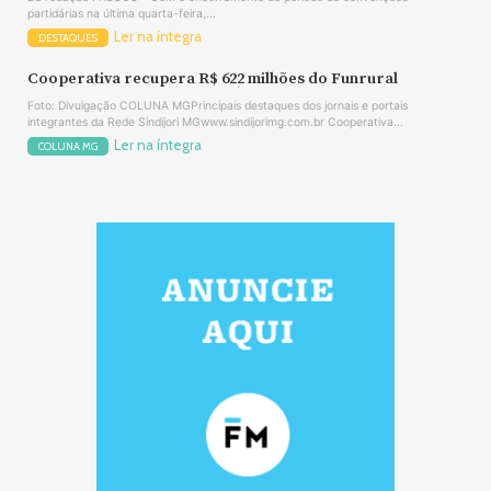
partidárias na última quarta-feira,...
Ler na íntegra
DESTAQUES
Cooperativa recupera R$ 622 milhões do Funrural
Foto: Divulgação COLUNA MGPrincipais destaques dos jornais e portais
integrantes da Rede Sindijori MGwww.sindijorimg.com.br Cooperativa...
Ler na íntegra
COLUNA MG